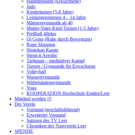
Hallenbosseln (Erwachsene)
Judo
Kinderturnen (5-8 Jahre)
Leistungensturnen 4 – 14 Jahre
Männergymnastik ab 40
Mutter-Vater-Kind-Turnen (1-5 Jahre)
Prellball 40plus
Qi Gong (Ruhe durch Bewegung)
Rope Skipping
Shotokan Karate
Stepp-it Aerobic
Taijiquan – meditativer Kampf
Turnen / Gymnastik für Erwachsene
Volleyball
Wassergymnastik
Wirbelsäulengymnastik
Yoga
KOOPERATION Hochschule Emden/Leer
Mitglied werden !!!
Der Verein
Vorstand (geschäftsführend)
Erweiterter Vorstand
Satzung des TV Leer
Chroniken des Turnverein Leer
SPENDE