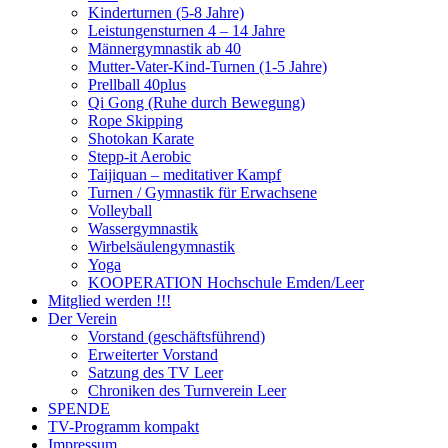
Kinderturnen (5-8 Jahre)
Leistungensturnen 4 – 14 Jahre
Männergymnastik ab 40
Mutter-Vater-Kind-Turnen (1-5 Jahre)
Prellball 40plus
Qi Gong (Ruhe durch Bewegung)
Rope Skipping
Shotokan Karate
Stepp-it Aerobic
Taijiquan – meditativer Kampf
Turnen / Gymnastik für Erwachsene
Volleyball
Wassergymnastik
Wirbelsäulengymnastik
Yoga
KOOPERATION Hochschule Emden/Leer
Mitglied werden !!!
Der Verein
Vorstand (geschäftsführend)
Erweiterter Vorstand
Satzung des TV Leer
Chroniken des Turnverein Leer
SPENDE
TV-Programm kompakt
Impressum