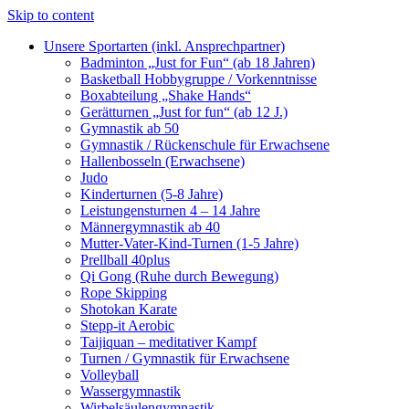
Skip to content
Unsere Sportarten (inkl. Ansprechpartner)
Badminton „Just for Fun“ (ab 18 Jahren)
Basketball Hobbygruppe / Vorkenntnisse
Boxabteilung „Shake Hands“
Gerätturnen „Just for fun“ (ab 12 J.)
Gymnastik ab 50
Gymnastik / Rückenschule für Erwachsene
Hallenbosseln (Erwachsene)
Judo
Kinderturnen (5-8 Jahre)
Leistungensturnen 4 – 14 Jahre
Männergymnastik ab 40
Mutter-Vater-Kind-Turnen (1-5 Jahre)
Prellball 40plus
Qi Gong (Ruhe durch Bewegung)
Rope Skipping
Shotokan Karate
Stepp-it Aerobic
Taijiquan – meditativer Kampf
Turnen / Gymnastik für Erwachsene
Volleyball
Wassergymnastik
Wirbelsäulengymnastik