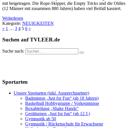
mit beigetragen. Die Rope-Skipper, die Empty Tricks und die Oldies
(12 Männer mit zusammen 880 Jahren) haben viel Beifall kassiert.
Weiterlesen
Kategorie:
NEUIGKEITEN
«
1
…
3
4
5
6
»
Suchen auf TVLEER.de
Suche nach:
Sportarten
Unsere Sportarten (inkl. Ansprechpartner)
Badminton „Just for Fun“ (ab 18 Jahren)
Basketball Hobbygruppe / Vorkenntnisse
Boxabteilung „Shake Hands“
Gerätturnen „Just for fun“ (ab 12 J.)
Gymnastik ab 50
Gymnastik / Rückenschule für Erwachsene