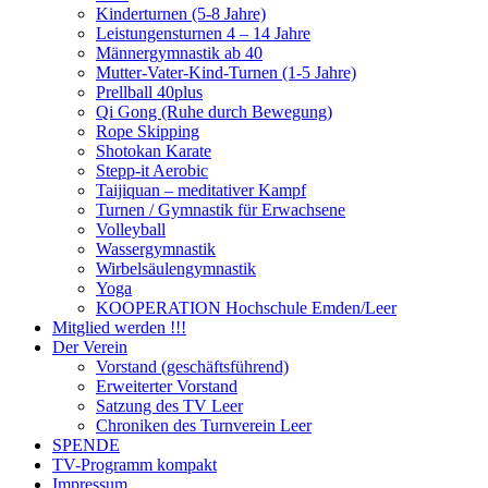
Kinderturnen (5-8 Jahre)
Leistungensturnen 4 – 14 Jahre
Männergymnastik ab 40
Mutter-Vater-Kind-Turnen (1-5 Jahre)
Prellball 40plus
Qi Gong (Ruhe durch Bewegung)
Rope Skipping
Shotokan Karate
Stepp-it Aerobic
Taijiquan – meditativer Kampf
Turnen / Gymnastik für Erwachsene
Volleyball
Wassergymnastik
Wirbelsäulengymnastik
Yoga
KOOPERATION Hochschule Emden/Leer
Mitglied werden !!!
Der Verein
Vorstand (geschäftsführend)
Erweiterter Vorstand
Satzung des TV Leer
Chroniken des Turnverein Leer
SPENDE
TV-Programm kompakt
Impressum