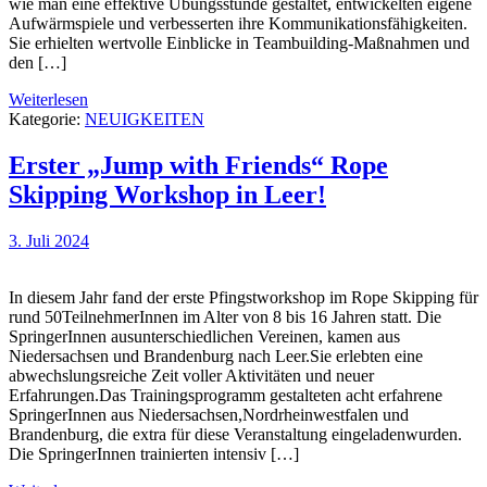
wie man eine effektive Übungsstunde gestaltet, entwickelten eigene
Aufwärmspiele und verbesserten ihre Kommunikationsfähigkeiten.
Sie erhielten wertvolle Einblicke in Teambuilding-Maßnahmen und
den […]
Weiterlesen
Kategorie:
NEUIGKEITEN
Erster „Jump with Friends“ Rope
Skipping Workshop in Leer!
3. Juli 2024
In diesem Jahr fand der erste Pfingstworkshop im Rope Skipping für
rund 50TeilnehmerInnen im Alter von 8 bis 16 Jahren statt. Die
SpringerInnen ausunterschiedlichen Vereinen, kamen aus
Niedersachsen und Brandenburg nach Leer.Sie erlebten eine
abwechslungsreiche Zeit voller Aktivitäten und neuer
Erfahrungen.Das Trainingsprogramm gestalteten acht erfahrene
SpringerInnen aus Niedersachsen,Nordrheinwestfalen und
Brandenburg, die extra für diese Veranstaltung eingeladenwurden.
Die SpringerInnen trainierten intensiv […]