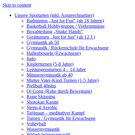
Skip to content
Unsere Sportarten (inkl. Ansprechpartner)
Badminton „Just for Fun“ (ab 18 Jahren)
Basketball Hobbygruppe / Vorkenntnisse
Boxabteilung „Shake Hands“
Gerätturnen „Just for fun“ (ab 12 J.)
Gymnastik ab 50
Gymnastik / Rückenschule für Erwachsene
Hallenbosseln (Erwachsene)
Judo
Kinderturnen (5-8 Jahre)
Leistungensturnen 4 – 14 Jahre
Männergymnastik ab 40
Mutter-Vater-Kind-Turnen (1-5 Jahre)
Prellball 40plus
Qi Gong (Ruhe durch Bewegung)
Rope Skipping
Shotokan Karate
Stepp-it Aerobic
Taijiquan – meditativer Kampf
Turnen / Gymnastik für Erwachsene
Volleyball
Wassergymnastik
Wirbelsäulengymnastik