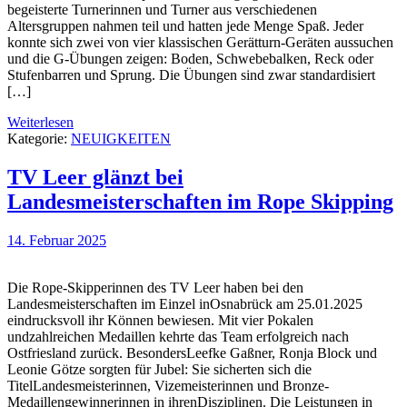
begeisterte Turnerinnen und Turner aus verschiedenen
Altersgruppen nahmen teil und hatten jede Menge Spaß. Jeder
konnte sich zwei von vier klassischen Gerätturn-Geräten aussuchen
und die G-Übungen zeigen: Boden, Schwebebalken, Reck oder
Stufenbarren und Sprung. Die Übungen sind zwar standardisiert
[…]
Weiterlesen
Kategorie:
NEUIGKEITEN
TV Leer glänzt bei
Landesmeisterschaften im Rope Skipping
14. Februar 2025
Die Rope-Skipperinnen des TV Leer haben bei den
Landesmeisterschaften im Einzel inOsnabrück am 25.01.2025
eindrucksvoll ihr Können bewiesen. Mit vier Pokalen
undzahlreichen Medaillen kehrte das Team erfolgreich nach
Ostfriesland zurück. BesondersLeefke Gaßner, Ronja Block und
Leonie Götze sorgten für Jubel: Sie sicherten sich die
TitelLandesmeisterinnen, Vizemeisterinnen und Bronze-
Medaillengewinnerinnen in ihrenDisziplinen. Die Leistungen in