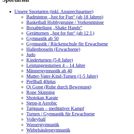
Unsere Sportarten (inkl. Ansprechpartner)
Badminton „Just for Fun“ (ab 18 Jahren)
Basketball Hobbygruppe / Vorkenntnisse
Boxabteilung „Shake Hands“
Gerätturnen „Just for fun“ (ab 12 J.)
Gymnastik ab 50
Gymnastik / Rückenschule für Erwachsene
Hallenbosseln (Erwachsene)
Judo
Kinderturnen (5-8 Jahre)
Leistungensturnen 4 – 14 Jahre
Männergymnastik ab 40
Mutter-Vater-Kind-Turnen (1-5 Jahre)
Prellball 40plus
Qi Gong (Ruhe durch Bewegung)
Rope Skipping
Shotokan Karate
Stepp-it Aerobic
Taijiquan – meditativer Kampf
Turnen / Gymnastik für Erwachsene
Volleyball
Wassergymnastik
Wirbelsäulengymnastik