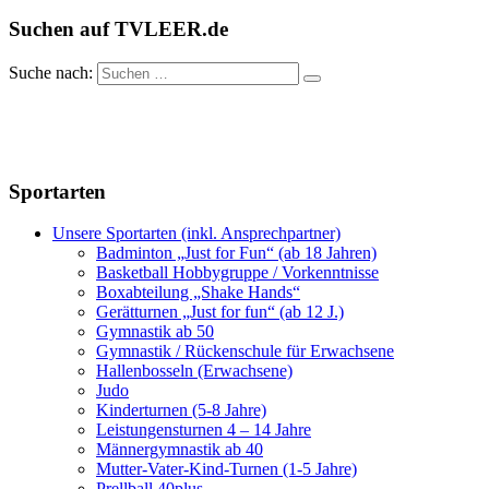
Suchen auf TVLEER.de
Suche nach:
Sportarten
Unsere Sportarten (inkl. Ansprechpartner)
Badminton „Just for Fun“ (ab 18 Jahren)
Basketball Hobbygruppe / Vorkenntnisse
Boxabteilung „Shake Hands“
Gerätturnen „Just for fun“ (ab 12 J.)
Gymnastik ab 50
Gymnastik / Rückenschule für Erwachsene
Hallenbosseln (Erwachsene)
Judo
Kinderturnen (5-8 Jahre)
Leistungensturnen 4 – 14 Jahre
Männergymnastik ab 40
Mutter-Vater-Kind-Turnen (1-5 Jahre)
Prellball 40plus