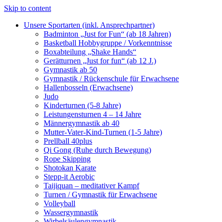
Skip to content
Unsere Sportarten (inkl. Ansprechpartner)
Badminton „Just for Fun“ (ab 18 Jahren)
Basketball Hobbygruppe / Vorkenntnisse
Boxabteilung „Shake Hands“
Gerätturnen „Just for fun“ (ab 12 J.)
Gymnastik ab 50
Gymnastik / Rückenschule für Erwachsene
Hallenbosseln (Erwachsene)
Judo
Kinderturnen (5-8 Jahre)
Leistungensturnen 4 – 14 Jahre
Männergymnastik ab 40
Mutter-Vater-Kind-Turnen (1-5 Jahre)
Prellball 40plus
Qi Gong (Ruhe durch Bewegung)
Rope Skipping
Shotokan Karate
Stepp-it Aerobic
Taijiquan – meditativer Kampf
Turnen / Gymnastik für Erwachsene
Volleyball
Wassergymnastik
Wirbelsäulengymnastik