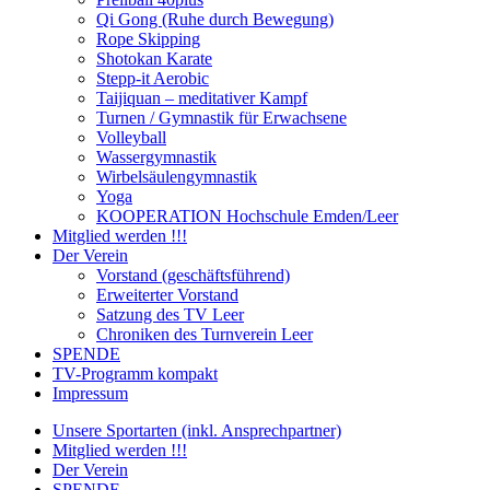
Qi Gong (Ruhe durch Bewegung)
Rope Skipping
Shotokan Karate
Stepp-it Aerobic
Taijiquan – meditativer Kampf
Turnen / Gymnastik für Erwachsene
Volleyball
Wassergymnastik
Wirbelsäulengymnastik
Yoga
KOOPERATION Hochschule Emden/Leer
Mitglied werden !!!
Der Verein
Vorstand (geschäftsführend)
Erweiterter Vorstand
Satzung des TV Leer
Chroniken des Turnverein Leer
SPENDE
TV-Programm kompakt
Impressum
Unsere Sportarten (inkl. Ansprechpartner)
Mitglied werden !!!
Der Verein
SPENDE