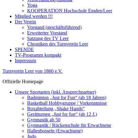
Yoga
KOOPERATION Hochschule Emden/Leer
Mitglied werden !!!
Der Verein
Vorstand (geschäftsführend)
Erweiterter Vorstand
Satzung des TV Leer
Chroniken des Turnverein Leer
SPENDE
TV-Programm kompakt
Impressum
Turnverein Leer von 1860 e.V.
Offizielle Homepage
Unsere Sportarten (inkl. Ansprechpartner)
Badminton „Just for Fun“ (ab 18 Jahren)
Basketball Hobbygruppe / Vorkenntnisse
Boxabteilung „Shake Hands“
Gerätturnen „Just for fun“ (ab 12 J.)
Gymnastik ab 50
Gymnastik / Rückenschule für Erwachsene
Hallenbosseln (Erwachsene)
Judo