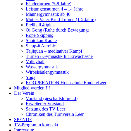
Kinderturnen (5-8 Jahre)
Leistungensturnen 4 – 14 Jahre
Männergymnastik ab 40
Mutter-Vater-Kind-Turnen (1-5 Jahre)
Prellball 40plus
Qi Gong (Ruhe durch Bewegung)
Rope Skipping
Shotokan Karate
Stepp-it Aerobic
Taijiquan – meditativer Kampf
Turnen / Gymnastik für Erwachsene
Volleyball
Wassergymnastik
Wirbelsäulengymnastik
Yoga
KOOPERATION Hochschule Emden/Leer
Mitglied werden !!!
Der Verein
Vorstand (geschäftsführend)
Erweiterter Vorstand
Satzung des TV Leer
Chroniken des Turnverein Leer
SPENDE
TV-Programm kompakt
Impressum