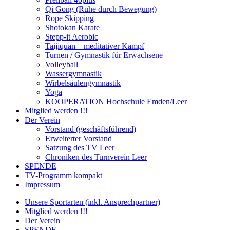
Qi Gong (Ruhe durch Bewegung)
Rope Skipping
Shotokan Karate
Stepp-it Aerobic
Taijiquan – meditativer Kampf
Turnen / Gymnastik für Erwachsene
Volleyball
Wassergymnastik
Wirbelsäulengymnastik
Yoga
KOOPERATION Hochschule Emden/Leer
Mitglied werden !!!
Der Verein
Vorstand (geschäftsführend)
Erweiterter Vorstand
Satzung des TV Leer
Chroniken des Turnverein Leer
SPENDE
TV-Programm kompakt
Impressum
Unsere Sportarten (inkl. Ansprechpartner)
Mitglied werden !!!
Der Verein
SPENDE