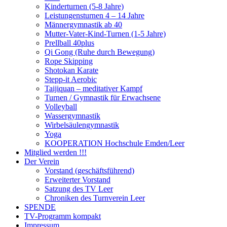
Kinderturnen (5-8 Jahre)
Leistungensturnen 4 – 14 Jahre
Männergymnastik ab 40
Mutter-Vater-Kind-Turnen (1-5 Jahre)
Prellball 40plus
Qi Gong (Ruhe durch Bewegung)
Rope Skipping
Shotokan Karate
Stepp-it Aerobic
Taijiquan – meditativer Kampf
Turnen / Gymnastik für Erwachsene
Volleyball
Wassergymnastik
Wirbelsäulengymnastik
Yoga
KOOPERATION Hochschule Emden/Leer
Mitglied werden !!!
Der Verein
Vorstand (geschäftsführend)
Erweiterter Vorstand
Satzung des TV Leer
Chroniken des Turnverein Leer
SPENDE
TV-Programm kompakt
Impressum