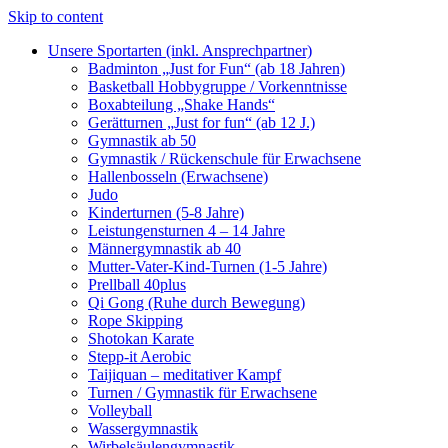
Skip to content
Unsere Sportarten (inkl. Ansprechpartner)
Badminton „Just for Fun“ (ab 18 Jahren)
Basketball Hobbygruppe / Vorkenntnisse
Boxabteilung „Shake Hands“
Gerätturnen „Just for fun“ (ab 12 J.)
Gymnastik ab 50
Gymnastik / Rückenschule für Erwachsene
Hallenbosseln (Erwachsene)
Judo
Kinderturnen (5-8 Jahre)
Leistungensturnen 4 – 14 Jahre
Männergymnastik ab 40
Mutter-Vater-Kind-Turnen (1-5 Jahre)
Prellball 40plus
Qi Gong (Ruhe durch Bewegung)
Rope Skipping
Shotokan Karate
Stepp-it Aerobic
Taijiquan – meditativer Kampf
Turnen / Gymnastik für Erwachsene
Volleyball
Wassergymnastik
Wirbelsäulengymnastik