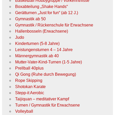
Basketball Hobbygruppe / Vorkenntnisse
Boxabteilung „Shake Hands“
Gerätturnen „Just for fun“ (ab 12 J.)
Gymnastik ab 50
Gymnastik / Rückenschule für Erwachsene
Hallenbosseln (Erwachsene)
Judo
Kinderturnen (5-8 Jahre)
Leistungensturnen 4 – 14 Jahre
Männergymnastik ab 40
Mutter-Vater-Kind-Turnen (1-5 Jahre)
Prellball 40plus
Qi Gong (Ruhe durch Bewegung)
Rope Skipping
Shotokan Karate
Stepp-it Aerobic
Taijiquan – meditativer Kampf
Turnen / Gymnastik für Erwachsene
Volleyball