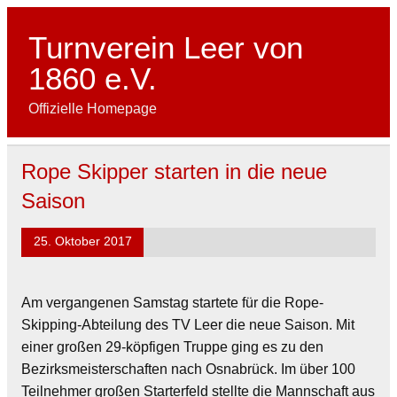
Skip
to
content
Turnverein Leer von
1860 e.V.
Offizielle Homepage
Rope Skipper starten in die neue
Saison
25. Oktober 2017
Am vergangenen Samstag startete für die Rope-
Skipping-Abteilung des TV Leer die neue Saison. Mit
einer großen 29-köpfigen Truppe ging es zu den
Bezirksmeisterschaften nach Osnabrück. Im über 100
Teilnehmer großen Starterfeld stellte die Mannschaft aus