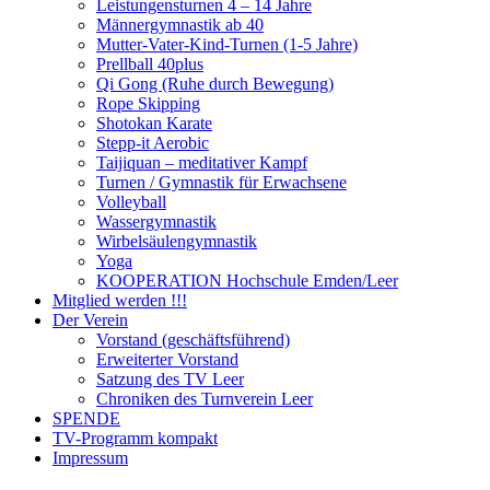
Leistungensturnen 4 – 14 Jahre
Männergymnastik ab 40
Mutter-Vater-Kind-Turnen (1-5 Jahre)
Prellball 40plus
Qi Gong (Ruhe durch Bewegung)
Rope Skipping
Shotokan Karate
Stepp-it Aerobic
Taijiquan – meditativer Kampf
Turnen / Gymnastik für Erwachsene
Volleyball
Wassergymnastik
Wirbelsäulengymnastik
Yoga
KOOPERATION Hochschule Emden/Leer
Mitglied werden !!!
Der Verein
Vorstand (geschäftsführend)
Erweiterter Vorstand
Satzung des TV Leer
Chroniken des Turnverein Leer
SPENDE
TV-Programm kompakt
Impressum