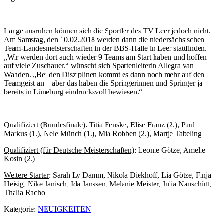
Lange ausruhen können sich die Sportler des TV Leer jedoch nicht.
Am Samstag, den 10.02.2018 werden dann die niedersächsischen
Team-Landesmeisterschaften in der BBS-Halle in Leer stattfinden.
„Wir werden dort auch wieder 9 Teams am Start haben und hoffen
auf viele Zuschauer.“ wünscht sich Spartenleiterin Allegra van
Wahden. „Bei den Disziplinen kommt es dann noch mehr auf den
Teamgeist an – aber das haben die Springerinnen und Springer ja
bereits in Lüneburg eindrucksvoll bewiesen.“
Qualifiziert (Bundesfinale)
: Titia Fenske, Elise Franz (2.), Paul
Markus (1.), Nele Münch (1.), Mia Robben (2.), Martje Tabeling
Qualifiziert (für Deutsche Meisterschaften)
: Leonie Götze, Amelie
Kosin (2.)
Weitere Starter
: Sarah Ly Damm, Nikola Diekhoff, Lia Götze, Finja
Heisig, Nike Janisch, Ida Janssen, Melanie Meister, Julia Nauschütt,
Thalia Racho,
Kategorie:
NEUIGKEITEN