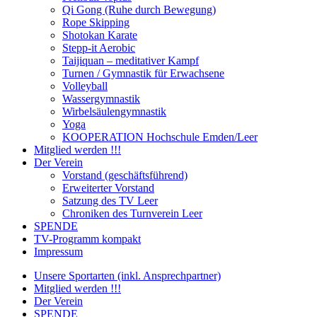
Qi Gong (Ruhe durch Bewegung)
Rope Skipping
Shotokan Karate
Stepp-it Aerobic
Taijiquan – meditativer Kampf
Turnen / Gymnastik für Erwachsene
Volleyball
Wassergymnastik
Wirbelsäulengymnastik
Yoga
KOOPERATION Hochschule Emden/Leer
Mitglied werden !!!
Der Verein
Vorstand (geschäftsführend)
Erweiterter Vorstand
Satzung des TV Leer
Chroniken des Turnverein Leer
SPENDE
TV-Programm kompakt
Impressum
Unsere Sportarten (inkl. Ansprechpartner)
Mitglied werden !!!
Der Verein
SPENDE