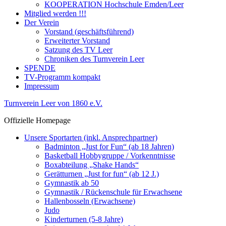
KOOPERATION Hochschule Emden/Leer
Mitglied werden !!!
Der Verein
Vorstand (geschäftsführend)
Erweiterter Vorstand
Satzung des TV Leer
Chroniken des Turnverein Leer
SPENDE
TV-Programm kompakt
Impressum
Turnverein Leer von 1860 e.V.
Offizielle Homepage
Unsere Sportarten (inkl. Ansprechpartner)
Badminton „Just for Fun“ (ab 18 Jahren)
Basketball Hobbygruppe / Vorkenntnisse
Boxabteilung „Shake Hands“
Gerätturnen „Just for fun“ (ab 12 J.)
Gymnastik ab 50
Gymnastik / Rückenschule für Erwachsene
Hallenbosseln (Erwachsene)
Judo
Kinderturnen (5-8 Jahre)