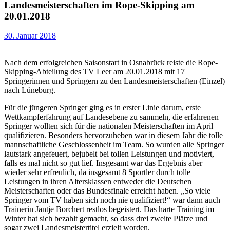
Landesmeisterschaften im Rope-Skipping am
20.01.2018
30. Januar 2018
Nach dem erfolgreichen Saisonstart in Osnabrück reiste die Rope-
Skipping-Abteilung des TV Leer am 20.01.2018 mit 17
Springerinnen und Springern zu den Landesmeisterschaften (Einzel)
nach Lüneburg.
Für die jüngeren Springer ging es in erster Linie darum, erste
Wettkampferfahrung auf Landesebene zu sammeln, die erfahrenen
Springer wollten sich für die nationalen Meisterschaften im April
qualifizieren. Besonders hervorzuheben war in diesem Jahr die tolle
mannschaftliche Geschlossenheit im Team. So wurden alle Springer
lautstark angefeuert, bejubelt bei tollen Leistungen und motiviert,
falls es mal nicht so gut lief. Insgesamt war das Ergebnis aber
wieder sehr erfreulich, da insgesamt 8 Sportler durch tolle
Leistungen in ihren Altersklassen entweder die Deutschen
Meisterschaften oder das Bundesfinale erreicht haben. „So viele
Springer vom TV haben sich noch nie qualifiziert!“ war dann auch
Trainerin Jantje Borchert restlos begeistert. Das harte Training im
Winter hat sich bezahlt gemacht, so dass drei zweite Plätze und
sogar zwei Landesmeistertitel erzielt worden.