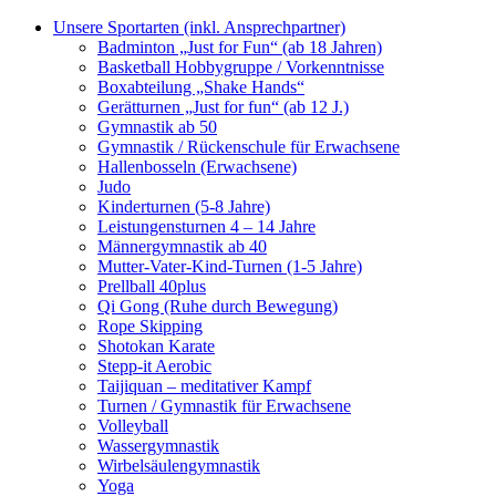
Skip
Unsere Sportarten (inkl. Ansprechpartner)
to
Badminton „Just for Fun“ (ab 18 Jahren)
content
Basketball Hobbygruppe / Vorkenntnisse
Boxabteilung „Shake Hands“
Gerätturnen „Just for fun“ (ab 12 J.)
Gymnastik ab 50
Gymnastik / Rückenschule für Erwachsene
Hallenbosseln (Erwachsene)
Judo
Kinderturnen (5-8 Jahre)
Leistungensturnen 4 – 14 Jahre
Männergymnastik ab 40
Mutter-Vater-Kind-Turnen (1-5 Jahre)
Prellball 40plus
Qi Gong (Ruhe durch Bewegung)
Rope Skipping
Shotokan Karate
Stepp-it Aerobic
Taijiquan – meditativer Kampf
Turnen / Gymnastik für Erwachsene
Volleyball
Wassergymnastik
Wirbelsäulengymnastik
Yoga